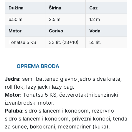
Dužina
Širina
Gaz
6.50 m
2.5 m
1.2 m
Motor
Gorivo
Voda
Tohatsu 5 KS
33 lit. (23+10)
55 lit.
OPREMA BRODA
Jedra:
semi-battened glavno jedro s dva krata,
roll flok, lazy jack i lazy bag.
Motor:
Tohatsu 5 KS, četverotaktni benzinski
izvanbrodski motor.
Paluba:
sidro s lancem i konopom, rezervno
sidro s lancem i konopom, privezni konopi, tenda
za sunce, bokobrani, mezomariner (kuka).