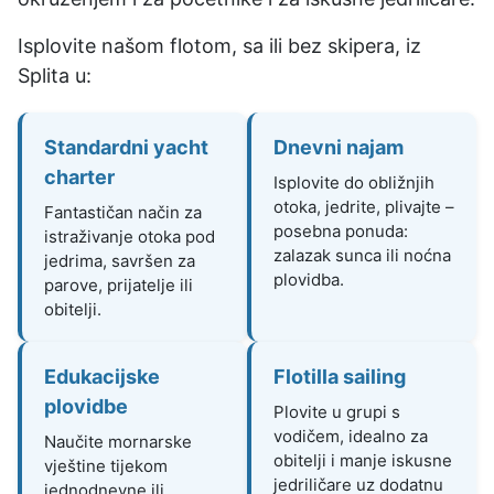
Isplovite našom flotom, sa ili bez skipera, iz
Splita u:
Standardni yacht
Dnevni najam
charter
Isplovite do obližnjih
otoka, jedrite, plivajte –
Fantastičan način za
posebna ponuda:
istraživanje otoka pod
zalazak sunca ili noćna
jedrima, savršen za
plovidba.
parove, prijatelje ili
obitelji.
Edukacijske
Flotilla sailing
plovidbe
Plovite u grupi s
vodičem, idealno za
Naučite mornarske
obitelji i manje iskusne
vještine tijekom
jedriličare uz dodatnu
jednodnevne ili