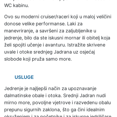
WC kabinu.
Ovo su moderni cruiser/raceri koji u maloj veličini
donose velike performanse. Laki za
manevriranje, a savršeni za zaljubljenike u
jedrenje, bilo da ste iskusni mornar ili obitelj koja
želi spojiti učenje i avanturu. Istražite skrivene
uvale i otoke srednjeg Jadrana uz osjećaj
slobode koji pruža samo more.
USLUGE
Jedrenje je najljepši način za upoznavanje
dalmatinske obale i otoka. Srednji Jadran nudi
mirno more, povoljne vjetrove i razvedenu obalu
prepunu sigurnih zaklona, što ga čini idealnim
okruženjem i za početnike i za iskusne jedriličare.