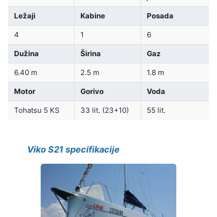
Ležaji
Kabine
Posada
4
1
6
Dužina
Širina
Gaz
6.40 m
2.5 m
1.8 m
Motor
Gorivo
Voda
Tohatsu 5 KS
33 lit. (23+10)
55 lit.
Viko S21 specifikacije