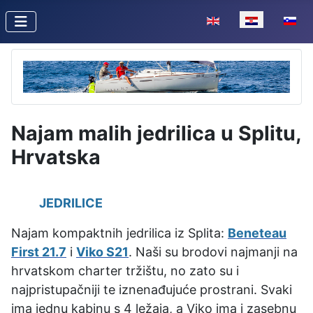
Odaberite svoj jezik
Najam malih jedrilica u Splitu,
Hrvatska
JEDRILICE
Najam kompaktnih jedrilica iz Splita:
Beneteau
First 21.7
i
Viko S21
. Naši su brodovi najmanji na
hrvatskom charter tržištu, no zato su i
najpristupačniji te iznenađujuće prostrani. Svaki
ima jednu kabinu s 4 ležaja, a Viko ima i zasebnu