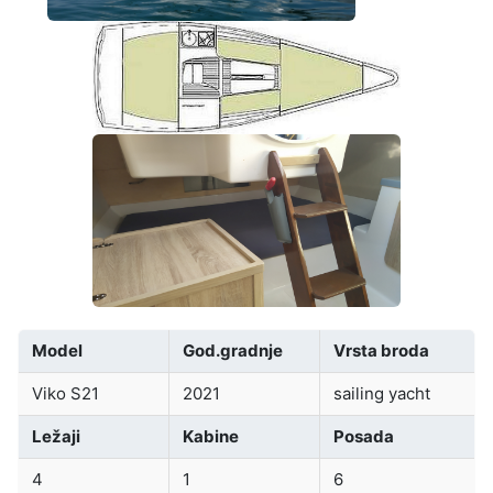
Model
God.gradnje
Vrsta broda
Viko S21
2021
sailing yacht
Ležaji
Kabine
Posada
4
1
6