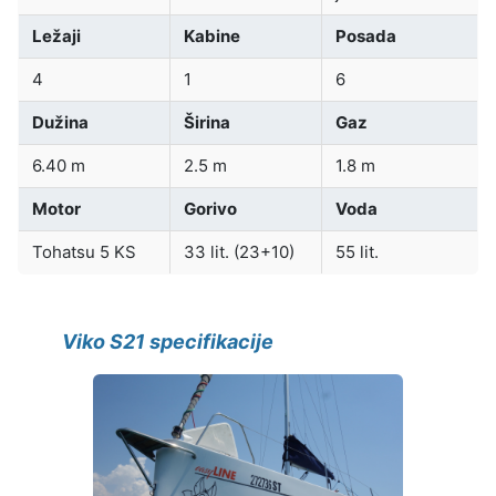
Ležaji
Kabine
Posada
4
1
6
Dužina
Širina
Gaz
6.40 m
2.5 m
1.8 m
Motor
Gorivo
Voda
Tohatsu 5 KS
33 lit. (23+10)
55 lit.
Viko S21 specifikacije