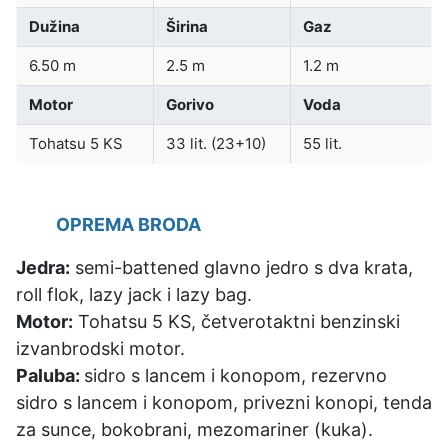
Dužina
Širina
Gaz
6.50 m
2.5 m
1.2 m
Motor
Gorivo
Voda
Tohatsu 5 KS
33 lit. (23+10)
55 lit.
OPREMA BRODA
Jedra:
semi-battened glavno jedro s dva krata,
roll flok, lazy jack i lazy bag.
Motor:
Tohatsu 5 KS, četverotaktni benzinski
izvanbrodski motor.
Paluba:
sidro s lancem i konopom, rezervno
sidro s lancem i konopom, privezni konopi, tenda
za sunce, bokobrani, mezomariner (kuka).