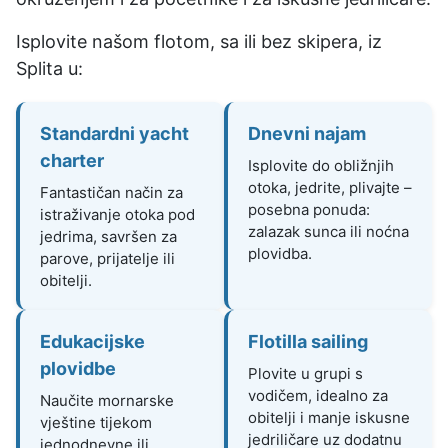
Isplovite našom flotom, sa ili bez skipera, iz
Splita u:
Standardni yacht
Dnevni najam
charter
Isplovite do obližnjih
otoka, jedrite, plivajte –
Fantastičan način za
posebna ponuda:
istraživanje otoka pod
zalazak sunca ili noćna
jedrima, savršen za
plovidba.
parove, prijatelje ili
obitelji.
Edukacijske
Flotilla sailing
plovidbe
Plovite u grupi s
vodičem, idealno za
Naučite mornarske
obitelji i manje iskusne
vještine tijekom
jedriličare uz dodatnu
jednodnevne ili