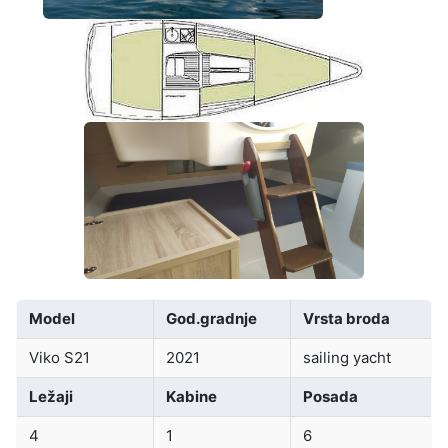
Model
God.gradnje
Vrsta broda
Viko S21
2021
sailing yacht
Ležaji
Kabine
Posada
4
1
6