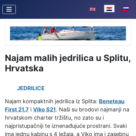
Odaberite svoj jezik
Najam malih jedrilica u Splitu,
Hrvatska
JEDRILICE
Najam kompaktnih jedrilica iz Splita:
Beneteau
First 21.7
i
Viko S21
. Naši su brodovi najmanji na
hrvatskom charter tržištu, no zato su i
najpristupačniji te iznenađujuće prostrani. Svaki
ima jednu kabinu s 4 ležaja, a Viko ima i zasebnu