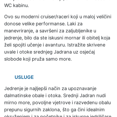
WC kabinu.
Ovo su moderni cruiser/raceri koji u maloj veličini
donose velike performanse. Laki za
manevriranje, a savršeni za zaljubljenike u
jedrenje, bilo da ste iskusni mornar ili obitelj koja
želi spojiti učenje i avanturu. Istražite skrivene
uvale i otoke srednjeg Jadrana uz osjećaj
slobode koji pruža samo more.
USLUGE
Jedrenje je najljepši način za upoznavanje
dalmatinske obale i otoka. Srednji Jadran nudi
mirno more, povoljne vjetrove i razvedenu obalu
prepunu sigurnih zaklona, što ga čini idealnim
okruženjem i za početnike i za iskusne jedriličare.